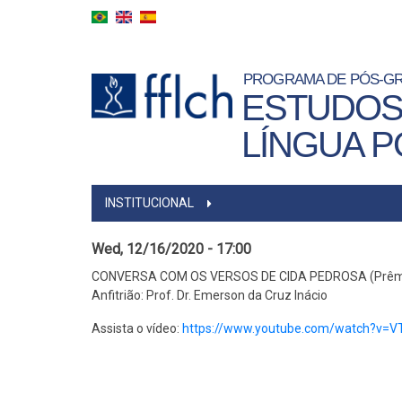
Skip
to
main
content
PROGRAMA DE PÓS-G
ESTUDOS
LÍNGUA 
MAIN
INSTITUCIONAL
MENU
Wed, 12/16/2020 - 17:00
CONVERSA COM OS VERSOS DE CIDA PEDROSA (Prêmi
Anfitrião: Prof. Dr. Emerson da Cruz Inácio
Assista o vídeo:
https://www.youtube.com/watch?v=V