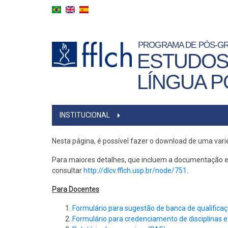
Skip
to
main
content
PROGRAMA DE PÓS-G
ESTUDOS
LÍNGUA 
MAIN
INSTITUCIONAL
MENU
Nesta página, é possível fazer o download de uma vari
Para maiores detalhes, que incluem a documentação e o
consultar
http://dlcv.fflch.usp.br/node/751
.
Para Docentes
Formulário para sugestão de banca de qualifica
Formulário para credenciamento de disciplinas