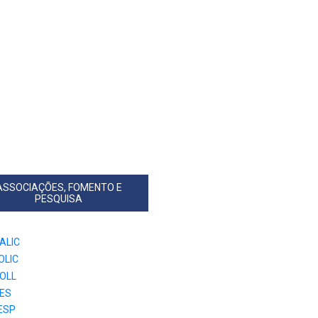
ASSOCIAÇÕES, FOMENTO E
PESQUISA
ALIC
OLIC
OLL
ES
ESP