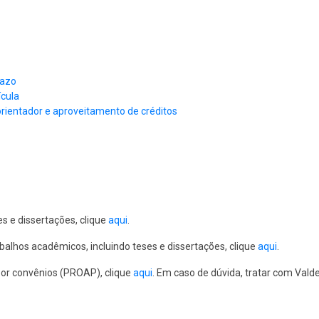
razo
ícula
 orientador e aproveitamento de créditos
s e dissertações, clique
aqui
.
abalhos acadêmicos, incluindo teses e dissertações, clique
aqui
.
por convênios (PROAP), clique
aqui
. Em caso de dúvida, tratar com Vald