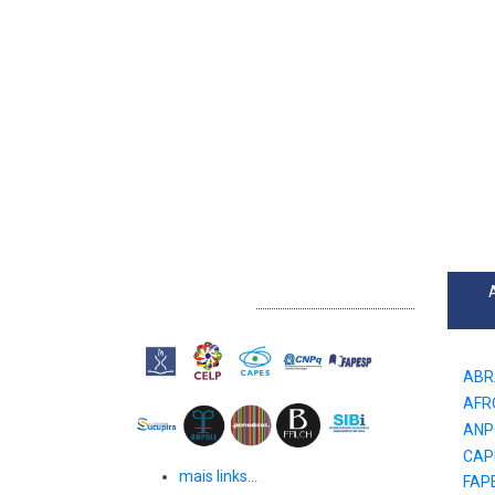
LINKS EXTERNOS
ABR
AFR
ANP
CAP
mais links...
FAP