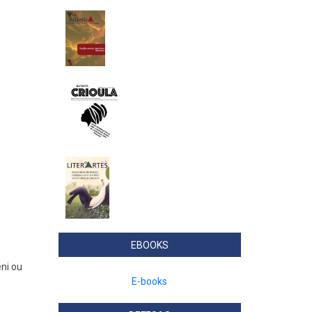
EBOOKS
eni ou
E-books