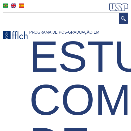
Pular
para
o
Buscar
conteúdo
principal
PROGRAMA DE PÓS-GRADUAÇÃO EM
EST
COM