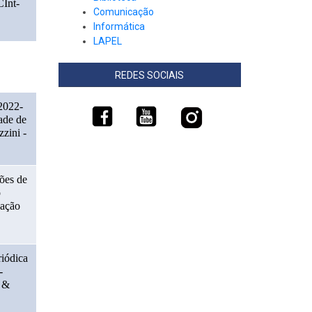
CInt-
Comunicação
Informática
LAPEL
REDES SOCIAIS
(2022-
de de 
zini - 
ões de 
 
ação 
iódica 
 
 & 