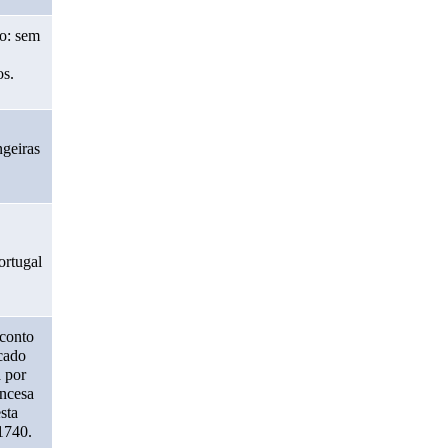
: sem 
os.
geiras 
rtugal 
conto 
ado 
 por 
ncesa 
ta 
740. 