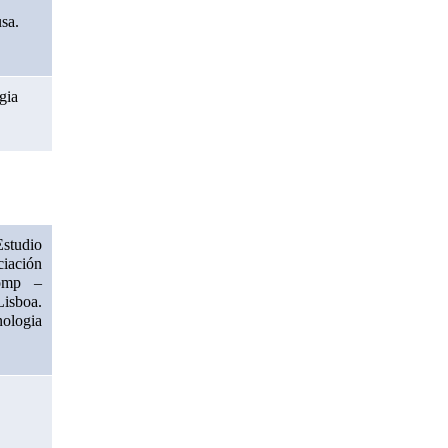
a. 
ia 
tudio 
ación 
omp – 
sboa. 
ologia 