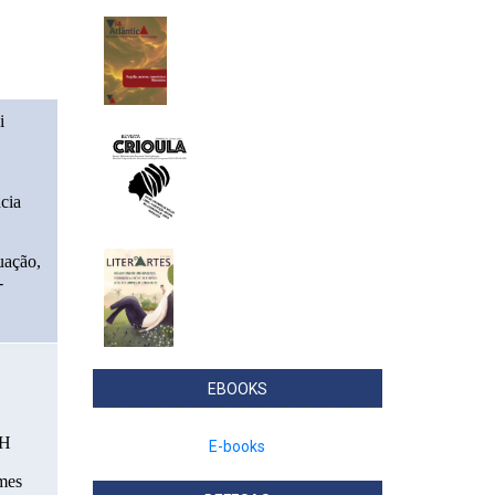
 
cia 
ação, 
-
EBOOKS
CH
E-books
mes