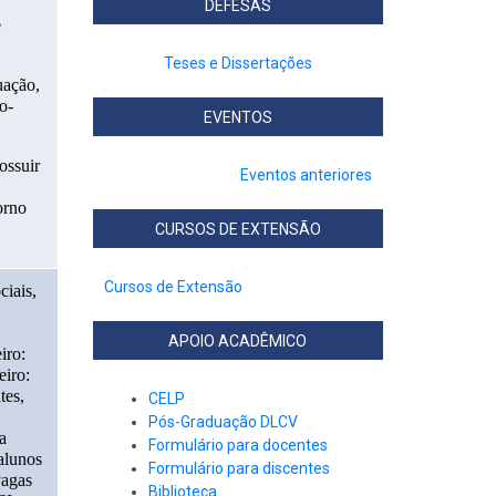
DEFESAS
 
Teses e Dissertações
ação, 
o-
EVENTOS
ssuir 
Eventos anteriores
rno 
CURSOS DE EXTENSÃO
Cursos de Extensão
iais, 
APOIO ACADÊMICO
ro: 
ro: 
es, 
CELP
Pós-Graduação DLCV
 
Formulário para docentes
lunos 
Formulário para discentes
agas 
Biblioteca