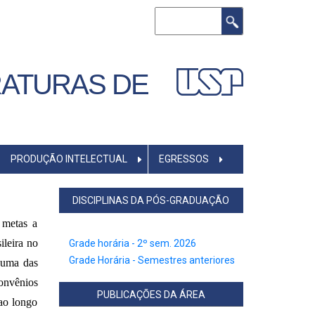
Buscar
RATURAS DE
PRODUÇÃO INTELECTUAL
EGRESSOS
DISCIPLINAS DA PÓS-GRADUAÇÃO
metas a 
leira no 
Grade horária - 2º sem. 2026
Grade Horária - Semestres anteriores
 uma das 
onvênios 
PUBLICAÇÕES DA ÁREA
ao longo 