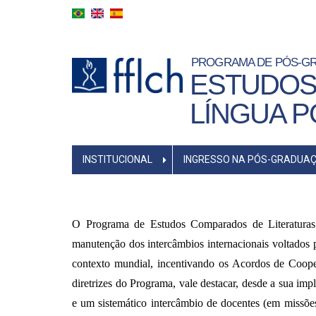
Pular
para
o
conteúdo
PROGRAMA DE PÓS-G
principal
ESTUDOS
LÍNGUA 
MAIN
INSTITUCIONAL
INGRESSO NA PÓS-GRADUA
MENU
O Programa de Estudos Comparados de Literaturas
manutenção dos intercâmbios internacionais voltados p
contexto mundial, incentivando os Acordos de Cooper
diretrizes do Programa, vale destacar, desde a sua imp
e um sistemático intercâmbio de docentes (em missões