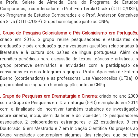
a Profa. Salete de Almeida Cara, do Programa de Estudos
Comparados, o coordenador é o Prof. Edu Teruki Otsuka (DTLLC/USP),
do Programa de Estudos Comparados e o Prof. Anderson Gonçalves
da Silva (DTLLC/USP). Grupo homologado junto ao CNPq.
. Grupo de Pesquisa Colonialismo e Pós-Colonialismo em Português:
criado em 2016, o grupo reúne pesquisadores e estudantes de
graduação e pós-graduação que investigam questões relacionadas à
literatura e à cultura dos países de língua portuguesa. Além de
reuniões periódicas para discussão de textos teóricos e artísticos, o
grupo promove seminários e atividades com a participação de
convidados externos. Integram o grupo a Profa. Aparecida de Fátima
Bueno (coordenadora) e as professoras Lisa Vasconcellos (UFBa). O
grupo solicitou e aguarda homologação junto ao CNPq.
. Grupo de Pesquisas em Dramaturgia e Cinema:
criado no ano 200
como Grupo de Pesquisas em Dramaturgia (GPD) e ampliado em 2014
com a finalidade de incentivar também trabalhos de investigação
sobre cinema, inclui, além da líder e do vice-líder, 12 pesquisadores
associados, 2 colaboradores estrangeiros e 22 estudantes: 9 em
Doutorado, 6 em Mestrado e 7 em Iniciação Científica. Os projetos ao
Grupo vinculados contemplam algumas das relações que se têm