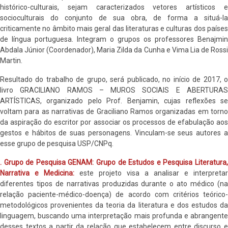
histórico-culturais, sejam caracterizados vetores artísticos e
socioculturais do conjunto de sua obra, de forma a situá-la
criticamente no âmbito mais geral das literaturas e culturas dos países
de língua portuguesa. Integram o grupos os professores Benajmin
Abdala Júnior (Coordenador), Maria Zilda da Cunha e Vima Lia de Rossi
Martin.
Resultado do trabalho de grupo, será publicado, no início de 2017, o
livro GRACILIANO RAMOS – MUROS SOCIAIS E ABERTURAS
ARTÍSTICAS, organizado pelo Prof. Benjamin, cujas reflexões se
voltam para as narrativas de Graciliano Ramos organizadas em torno
da aspiração do escritor por associar os processos de efabulação aos
gestos e hábitos de suas personagens. Vinculam-se seus autores a
esse grupo de pesquisa USP/CNPq.
. Grupo de Pesquisa GENAM: Grupo de Estudos e Pesquisa Literatura,
Narrativa e Medicina:
este projeto visa a analisar e interpretar
diferentes tipos de narrativas produzidas durante o ato médico (na
relação paciente-médico-doença) de acordo com critérios teórico-
metodológicos provenientes da teoria da literatura e dos estudos da
linguagem, buscando uma interpretação mais profunda e abrangente
desses textos a partir da relação que estabelecem entre discurso e