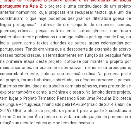
portuguesa na Ásia 2:
o projeto é uma continuidade de um projeto
anterior homônimo, cuja proposta era recuperar textos que um dia
constituíram o que hoje podemos designar de "literatura goesa de
língua portuguesa". Trata-se de um conjunto de romances, contos,
poemas, crônicas, peças teatrais, entre outros gêneros, que foram
sistematicamente publicados na antiga colônia portuguesa de Goa, na
Índia, assim como textos oriundos de outras áreas colonizadas por
portugueses. Tendo em vista que a descoberta da extensão do acervo
desses textos cresceu sistematicamente em função da pesquisa feita
na primeira etapa deste projeto, optou-se por manter o projeto por
mais cinco anos, na busca de sistematizar melhor essa produção e,
concomitantemente, elaborar sua recensão crítica. Na primeira parte
do projeto, foram trabalhos, sobretudo, os gêneros romance e poesia.
Daremos continuidade ao trabalho com tais gêneros, mas pretende-se
explorar também o conto, a crônica e o teatro. No âmbito deste projeto,
tem lugar o Projeto Temático Pensando Goa: Uma Peculiar Biblioteca
de Língua Portuguesa, financiado pela FAPESP (maio de 2014 a abril de
2019). OBS: o título do projeto da parte 1 para a parte 2 substituiu o
termo Oriente por Ásia tendo em vista a inadequação do primeiro em
relação ao debate teórico que se tem desenvolvido.