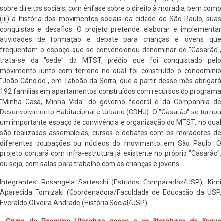
sobre direitos sociais, com ênfase sobre o direito à moradia, bem como
(iii) a história dos movimentos sociais da cidade de São Paulo, suas
conquistas e desafios. O projeto pretende elaborar e implementar
atividades de formação e debate para crianças e jovens que
frequentam o espaço que se convencionou denominar de "Casarão",
trata-se da "sede" do MTST, prédio que foi conquistado pelo
movimento junto com terreno no qual foi construído o condomínio
"João Cândido", em Taboão da Serra, que a partir desse mês abrigará
192 famílias em apartamentos construídos com recursos do programa
"Minha Casa, Minha Vida" do governo federal e da Companhia de
Desenvolvimento Habitacional e Urbano (CDHU). O "Casarão" se tornou
um importante espaço de convivência e organização do MTST, no qual
são realizadas assembleias, cursos e debates com os moradores de
diferentes ocupações ou núcleos do movimento em São Paulo. O
projeto contará com infra-estrutura já existente no próprio "Casarão",
ou seja, com salas para trabalho com as crianças e jovens.
Integrantes: Rosangela Sarteschi (Estudos Comparados/USP), Kimi
Aparecida Tomizaki (Coordenadora/Faculdade de Educação da USP,
Everaldo Oliveira Andrade (História Social/USP).
. Grupo de Pesquisa Literatura goesa e as literaturas de língua