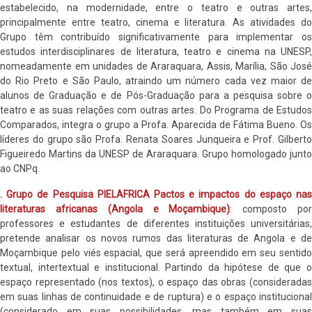
estabelecido, na modernidade, entre o teatro e outras artes,
principalmente entre teatro, cinema e literatura. As atividades do
Grupo têm contribuído significativamente para implementar os
estudos interdisciplinares de literatura, teatro e cinema na UNESP,
nomeadamente em unidades de Araraquara, Assis, Marília, São José
do Rio Preto e São Paulo, atraindo um número cada vez maior de
alunos de Graduação e de Pós-Graduação para a pesquisa sobre o
teatro e as suas relações com outras artes. Do Programa de Estudos
Comparados, integra o grupo a Profa. Aparecida de Fátima Bueno. Os
líderes do grupo são Profa. Renata Soares Junqueira e Prof. Gilberto
Figueiredo Martins da UNESP de Araraquara. Grupo homologado junto
ao CNPq.
. Grupo de Pesquisa PIELAFRICA Pactos e impactos do espaço nas
literaturas africanas (Angola e Moçambique)
: composto po
professores e estudantes de diferentes instituições universitárias,
pretende analisar os novos rumos das literaturas de Angola e de
Moçambique pelo viés espacial, que será apreendido em seu sentido
textual, intertextual e institucional. Partindo da hipótese de que o
espaço representado (nos textos), o espaço das obras (consideradas
em suas linhas de continuidade e de ruptura) e o espaço institucional
(considerado em suas possibilidades, mas também em suas