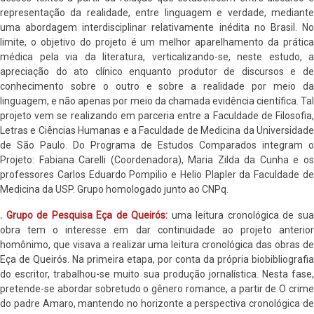
representação da realidade, entre linguagem e verdade, mediante
uma abordagem interdisciplinar relativamente inédita no Brasil. No
limite, o objetivo do projeto é um melhor aparelhamento da prática
médica pela via da literatura, verticalizando-se, neste estudo, a
apreciação do ato clínico enquanto produtor de discursos e de
conhecimento sobre o outro e sobre a realidade por meio da
linguagem, e não apenas por meio da chamada evidência científica. Tal
projeto vem se realizando em parceria entre a Faculdade de Filosofia,
Letras e Ciências Humanas e a Faculdade de Medicina da Universidade
de São Paulo. Do Programa de Estudos Comparados integram o
Projeto: Fabiana Carelli (Coordenadora), Maria Zilda da Cunha e os
professores Carlos Eduardo Pompilio e Helio Plapler da Faculdade de
Medicina da USP. Grupo homologado junto ao CNPq.
. Grupo de Pesquisa Eça de Queirós:
uma leitura cronológica de su
obra tem o interesse em dar continuidade ao projeto anterior
homônimo, que visava a realizar uma leitura cronológica das obras de
Eça de Queirós. Na primeira etapa, por conta da própria biobibliografia
do escritor, trabalhou-se muito sua produção jornalística. Nesta fase,
pretende-se abordar sobretudo o gênero romance, a partir de O crime
do padre Amaro, mantendo no horizonte a perspectiva cronológica de