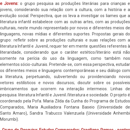
e Jovens:
o grupo pesquisa as produções literárias para crianças 
jovens, considerando sua relação com a cultura, com a história e a
evolução social. Perspectiva, que os leva a investigar os liames que a
literatura infantil estabelece com as outras artes, com as produções
culturais, neste mundo representado por novos e diferentes meios de
linguagens, novas mídias e diferentes suportes. Propostas gerais do
grupo: refletir sobre as produções culturais e suas relações com a
literatura Infantil e Juvenil, requer ter em mente questões referentes à
literaridade, considerando que o caráter estético/literário está não
somente na perícia do uso da linguagem, como também nos
elementos sócio-culturais. Pretende-se, com essa perspectiva, estudar
os diferentes meios e linguagens contemporâneas e seu diálogo com
a literatura, perpetuando, subvertendo ou providenciando novos
vetores estilísticos e novos discursos; discutir sobre os possíveis
imbricamentos que ocorrem na interação intermeios. Linhas de
pesquisa: literatura Infantil e Juvenil /literatura e sociedade. O projeto é
coordenado pela Pofa. Maria Zilda da Cunha do Programa de Estudos
Comparados, Maria Auxiliadora Fontana Baseio (Universidade de
Santo Amaro), Sandra Trabucco Valenzuela (Universidade Anhembi
Morumbi).
. Grupo de Pesquisa: Estudos Comparados: Graciliano Ramos - pontes