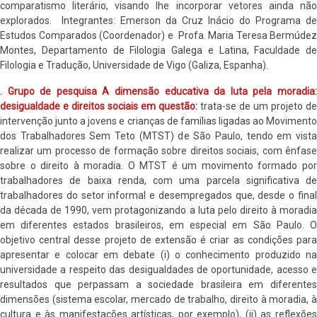
comparatismo literário, visando lhe incorporar vetores ainda não
explorados. Integrantes: Emerson da Cruz Inácio do Programa de
Estudos Comparados (Coordenador) e Profa. Maria Teresa Bermúdez
Montes, Departamento de Filologia Galega e Latina, Faculdade de
Filologia e Tradução, Universidade de Vigo (Galiza, Espanha).
. Grupo de pesquisa A dimensão educativa da luta pela moradia:
desigualdade e direitos sociais em questão:
trata-se de um projeto de
intervenção junto a jovens e crianças de famílias ligadas ao Movimento
dos Trabalhadores Sem Teto (MTST) de São Paulo, tendo em vista
realizar um processo de formação sobre direitos sociais, com ênfase
sobre o direito à moradia. O MTST é um movimento formado por
trabalhadores de baixa renda, com uma parcela significativa de
trabalhadores do setor informal e desempregados que, desde o final
da década de 1990, vem protagonizando a luta pelo direito à moradia
em diferentes estados brasileiros, em especial em São Paulo. O
objetivo central desse projeto de extensão é criar as condições para
apresentar e colocar em debate (i) o conhecimento produzido na
universidade a respeito das desigualdades de oportunidade, acesso e
resultados que perpassam a sociedade brasileira em diferentes
dimensões (sistema escolar, mercado de trabalho, direito à moradia, à
cultura e às manifestações artísticas, por exemplo), (ii) as reflexões