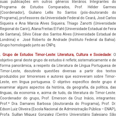
suas publicações em outros gêneros literários. Integrantes do
Programa de Estudos Comparados, Prof. Hélder Garmes
(Coordenador), Giuliano Lellis Ito Santos (pós-doutorando do
Programa), professores da Universidade Federal do Ceará, José Carlos
Siqueira e Ana Marcia Alves Siqueira; Thiago Zanotti (Universidade
Regional do Cariri), Alana Freitas El Fahl (Universidade Estadual de Feira
de Santana), Sílvio César dos Santos Alves (Universidade Estadual de
Londrina) e José Roberto de Andrade (Instituto Federal da Bahia).
Grupo homologado junto ao CNPq.
. Grupo de Estudos Timor-Leste: Literatura, Cultura e Sociedade:
objetivo geral deste grupo de estudos é refletir, sistematicamente e de
forma panorâmica, a respeito da Literatura de Língua Portuguesa de
Timor-Leste, discutindo questões diversas a partir dos textos
produzidos por timorenses e autores que escreveram sobre Timor-
Leste, em língua portuguesa. O objetivo específico deste grupo é
examinar alguns aspectos da história, da geografia, da política, das
línguas, da economia e, acima de tudo, da literatura do Timor-Leste.
Coordenador do grupo, Prof. Emerson da Cruz Inácio, integrantes:
Prof.ª Dra. Damares Barbosa (doutoranda do Programa), Prof. Dr.
Edson Luiz Oliveira (Escola Nacional de Administração Pública – ENAP),
Profa. Suillan Miguez Gonzalez (Centro Universitário Salesiano São