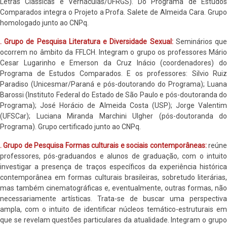
Letras Clássicas e Vernáculas/UFRGS). Do Programa de Estudos
Comparados integra o Projeto a Profa. Salete de Almeida Cara. Grupo
homologado junto ao CNPq.
. Grupo de Pesquisa Literatura e Diversidade Sexual:
Seminários qu
ocorrem no âmbito da FFLCH. Integram o grupo os professores Mário
Cesar Lugarinho e Emerson da Cruz Inácio (coordenadores) do
Programa de Estudos Comparados. E os professores: Silvio Ruiz
Paradiso (Unicesmar/Paraná e pós-doutorando do Programa); Luana
Barossi (Instituto Federal do Estado de São Paulo e pós-doutoranda do
Programa); José Horácio de Almeida Costa (USP); Jorge Valentim
(UFSCar); Luciana Miranda Marchini Ulgher (pós-doutoranda do
Programa). Grupo certificado junto ao CNPq.
. Grupo de Pesquisa Formas culturais e sociais contemporâneas:
reún
professores, pós-graduandos e alunos de graduação, com o intuito
investigar a presença de traços específicos da experiência histórica
contemporânea em formas culturais brasileiras, sobretudo literárias,
mas também cinematográficas e, eventualmente, outras formas, não
necessariamente artísticas. Trata-se de buscar uma perspectiva
ampla, com o intuito de identificar núcleos temático-estruturais em
que se revelam questões particulares da atualidade. Integram o grupo