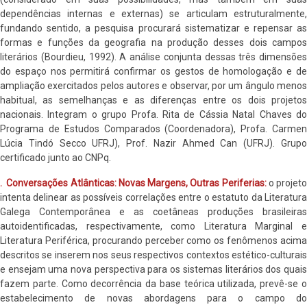
dependências internas e externas) se articulam estruturalmente,
fundando sentido, a pesquisa procurará sistematizar e repensar as
formas e funções da geografia na produção desses dois campos
literários (Bourdieu, 1992). A análise conjunta dessas três dimensões
do espaço nos permitirá confirmar os gestos de homologação e de
ampliação exercitados pelos autores e observar, por um ângulo menos
habitual, as semelhanças e as diferenças entre os dois projetos
nacionais. Integram o grupo Profa. Rita de Cássia Natal Chaves do
Programa de Estudos Comparados (Coordenadora), Profa. Carmen
Lúcia Tindó Secco UFRJ), Prof. Nazir Ahmed Can (UFRJ). Grupo
certificado junto ao CNPq.
. Conversações Atlânticas: Novas Margens, Outras Periferias:
o projet
intenta delinear as possíveis correlações entre o estatuto da Literatura
Galega Contemporânea e as coetâneas produções brasileiras
autoidentificadas, respectivamente, como Literatura Marginal e
Literatura Periférica, procurando perceber como os fenômenos acima
descritos se inserem nos seus respectivos contextos estético-culturais
e ensejam uma nova perspectiva para os sistemas literários dos quais
fazem parte. Como decorrência da base teórica utilizada, prevê-se o
estabelecimento de novas abordagens para o campo do