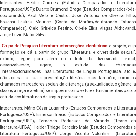
Integrantes: Helder Garmes (Estudos Comparados e Literatura
Portuguesa/USP); Duarte Drumond Braga (Estudos Comparados/pós-
doutorando), Paul Melo e Castro, José Antônio de Oliveira Filho,
Kouassi Loukou Maurice (Costa do Marfim/doutorando Estudos
Comparados), Cielo Griselda Festino, Cibele Elisa Viagas Aldrovandi,
Jorge Lúzio Matos Silva.
. Grupo de Pesquisa Literatura: intersecções identitárias:
o projeto, cuj
formação se dá a partir do grupo "Literatura e diversidade sexual",
extinto, segue para além do estudo da diversidade sexual,
desenvolvendo, agora, o estudo das chamadas
"interseccionalidades" nas Literaturas de Língua Portuguesa, isto é,
não apenas a sua representação literária, mas também, como os
chamados marcadores sociais da diferença (a sexualidade, o gênero, a
classe, a raça e a etnia) se impõem como vetores fundamentais para o
estudo das literaturas de língua portuguesa.
Integrantes: Mário César Lugarinho (Estudos Comparados e Literatura
Portuguesa/USP); Emerson Inácio (Estudos Comparados e Literatura
Portuguesa/USP); Fernanda Rodrigues de Miranda (Teoria da
literatura/UFBA); Helder Thiago Cordeiro Maia (Estudos Comparados e
Literatura Portuguesa/USP); Jorge Vicente Valentim (Literatura