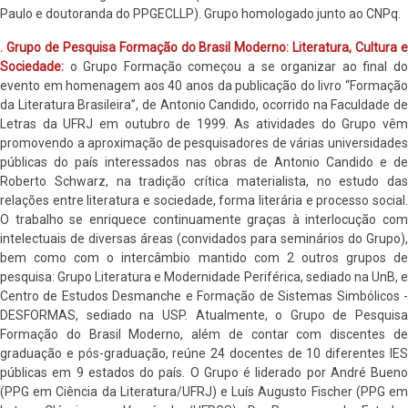
Paulo e doutoranda do PPGECLLP). Grupo homologado junto ao CNPq.
. Grupo de Pesquisa Formação do Brasil Moderno: Literatura, Cultura e
Sociedade:
o Grupo Formação começou a se organizar ao final d
evento em homenagem aos 40 anos da publicação do livro “Formação
da Literatura Brasileira”, de Antonio Candido, ocorrido na Faculdade de
Letras da UFRJ em outubro de 1999. As atividades do Grupo vêm
promovendo a aproximação de pesquisadores de várias universidades
públicas do país interessados nas obras de Antonio Candido e de
Roberto Schwarz, na tradição crítica materialista, no estudo das
relações entre literatura e sociedade, forma literária e processo social.
O trabalho se enriquece continuamente graças à interlocução com
intelectuais de diversas áreas (convidados para seminários do Grupo),
bem como com o intercâmbio mantido com 2 outros grupos de
pesquisa: Grupo Literatura e Modernidade Periférica, sediado na UnB, e
Centro de Estudos Desmanche e Formação de Sistemas Simbólicos -
DESFORMAS, sediado na USP. Atualmente, o Grupo de Pesquisa
Formação do Brasil Moderno, além de contar com discentes de
graduação e pós-graduação, reúne 24 docentes de 10 diferentes IES
públicas em 9 estados do país. O Grupo é liderado por André Bueno
(PPG em Ciência da Literatura/UFRJ) e Luís Augusto Fischer (PPG em