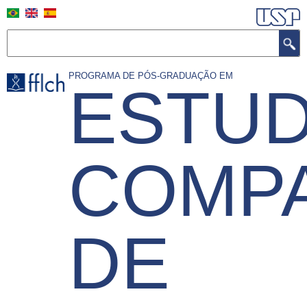
Pular
para
o
Buscar
conteúdo
principal
PROGRAMA DE PÓS-GRADUAÇÃO EM
ESTU
COMP
DE