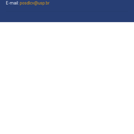
E-mail:
posdlcv@usp.br