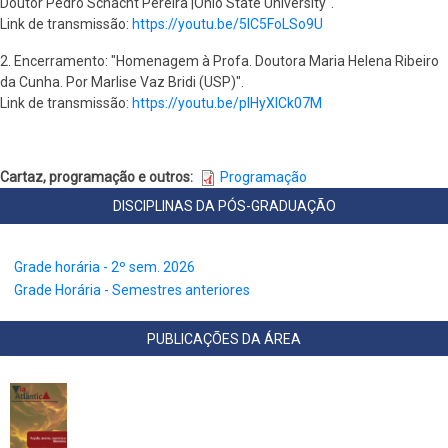
Doutor Pedro Schacht Pereira |Ohio State University".
Link de transmissão:
https://youtu.be/5IC5FoLSo9U
2. Encerramento: "Homenagem à Profa. Doutora Maria Helena Ribeiro
da Cunha. Por Marlise Vaz Bridi (USP)".
Link de transmissão:
https://youtu.be/plHyXlCk07M
Cartaz, programação e outros
Programação
DISCIPLINAS DA PÓS-GRADUAÇÃO
Grade horária - 2º sem. 2026
Grade Horária - Semestres anteriores
PUBLICAÇÕES DA ÁREA