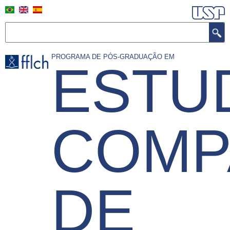
Pular
para
o
Buscar
conteúdo
principal
PROGRAMA DE PÓS-GRADUAÇÃO EM
ESTU
COMP
DE